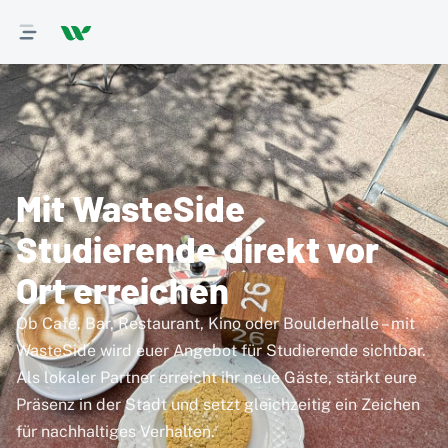
Mit WasteSide
Studierende direkt vor
Ort erreichen
Ob Café, Bar, Restaurant, Kino oder Boulderhalle – mit
WasteSide wird euer Angebot für Studierende sichtbar.
Als lokaler Partner erreicht ihr neue Gäste, stärkt eure
Präsenz in der Stadt und setzt gleichzeitig ein Zeichen
für nachhaltiges Verhalten.