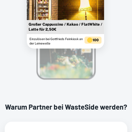
Großer Cappuccino / Kakao / FlatWhite /
Latte für 2,50€
Einzulösen bei Gottfrieds Feinkiosk an
100
der Leinewelle
Warum Partner bei WasteSide werden?