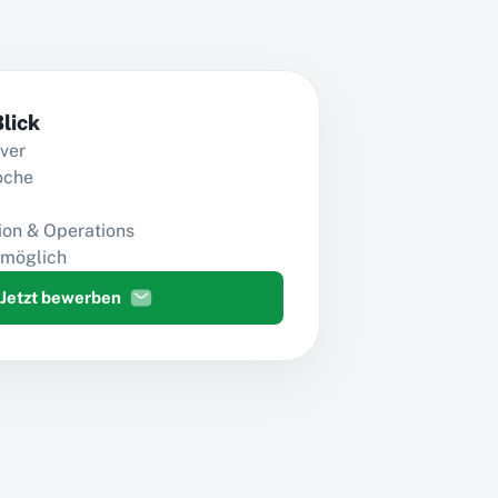
Blick
ver
oche
ion & Operations
 möglich
Jetzt bewerben